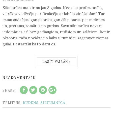
Siltumnīca man ir nu jau 3 gadus. Neesmu profesionālis,
vairāk sevi dēvēju par “iesācēju ar labām zināšanām”. Tur
esmu audzējusi gan papriku, gan čili piparus, pat melones
un, protams, tomātus un gurķus. Savu siltumnīcu nevaru
iedomāties arī bez garšaugiem, redīsiem un salātiem. Bet ir
oktobris, raža novākta un laiks siltumnīcu sagatavot ziemas
guļai. Pastāstīšu kā to daru es.
LASĪT VAIRĀK »
NAV KOMENTĀRU
SHARE:
TĒMTURI:
RUDENS
,
SILTUMNĪCĀ