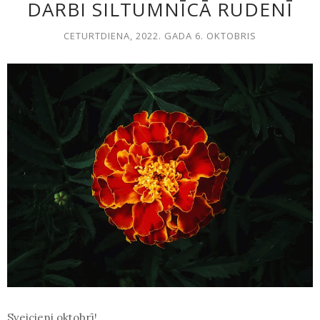
DARBI SILTUMNĪCĀ RUDENĪ
CETURTDIENA, 2022. GADA 6. OKTOBRIS
Sveicieni oktobrī!