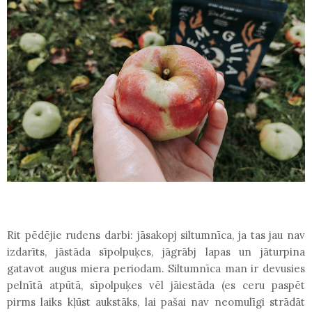
Rit pēdējie rudens darbi: jāsakopj siltumnīca, ja tas jau nav
izdarīts, jāstāda sīpolpuķes, jāgrābj lapas un jāturpina
gatavot augus miera periodam. Siltumnīca man ir devusies
pelnītā atpūtā, sīpolpuķes vēl jāiestāda (es ceru paspēt
pirms laiks kļūst aukstāks, lai pašai nav neomulīgi strādāt