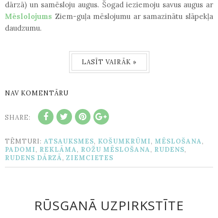
dārzā) un samēsloju augus. Šogad ieziemoju savus augus ar
Mēslolojums
Ziem-guļa mēslojumu ar samazinātu slāpekļa
daudzumu.
LASĪT VAIRĀK »
NAV KOMENTĀRU
SHARE:
TĒMTURI:
ATSAUKSMES
,
KOŠUMKRŪMI
,
MĒSLOŠANA
,
PADOMI
,
REKLĀMA
,
ROŽU MĒSLOŠANA
,
RUDENS
,
RUDENS DĀRZĀ
,
ZIEMCIETES
RŪSGANĀ UZPIRKSTĪTE