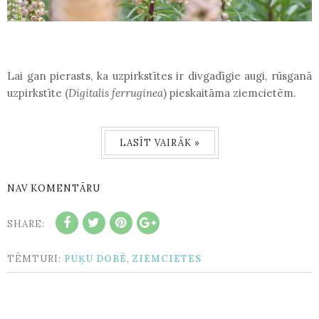
Lai gan pierasts, ka uzpirkstītes ir divgadīgie augi, rūsganā
uzpirkstīte (
Digitalis
ferruginea
) pieskaitāma ziemcietēm.
LASĪT VAIRĀK »
NAV KOMENTĀRU
SHARE:
TĒMTURI:
PUĶU DOBĒ
,
ZIEMCIETES