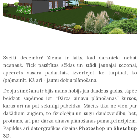
Sveiki decembrī! Ziema ir laiks, kad dārznieki nebūt
nesnauž. Tiek pasūtītas sēklas un stādi jaunajai sezonai,
apcerēts vasarā padarītais, izvērtējot, ko turpināt, ko
(pa)mainīt. Kā arī - jaunu dobju plānošana.
Dobju zīmēšana ir bijis mans hobijs jau daudzus gadus, tāpēc
beidzot saņēmos iet “Dārza ainavu plānošanas” kursos,
kurus arī nu pat sekmīgi pabeidzu. Mācīts tika ne vien par
dažādiem augiem, to fizioloģiju un sugu daudzveidību, bet,
protams, arī par dārza ainavu plānošanas pamatprincipiem.
Papildus arī datorgrafikas dizains
Photoshop
un
Sketchup
3D
.