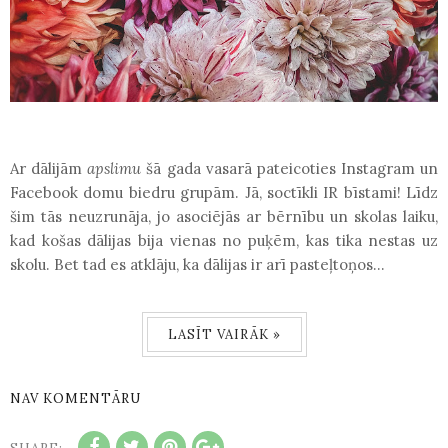
Ar dālijām
apslimu
šā gada vasarā pateicoties Instagram un
Facebook domu biedru grupām. Jā, soctīkli IR bīstami! Līdz
šim tās neuzrunāja, jo asociējās ar bērnību un skolas laiku,
kad košas dālijas bija vienas no puķēm, kas tika nestas uz
skolu. Bet tad es atklāju, ka dālijas ir arī pasteļtoņos...
LASĪT VAIRĀK »
NAV KOMENTĀRU