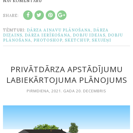
NAV KOMENTĀRU
SHARE:
TĒMTURI:
DĀRZA AINAVU PLĀNOŠANA
,
DĀRZA
DIZAINS
,
DĀRZA IERĪKOŠANA
,
DOBJU IDEJAS
,
DOBJU
PLĀNOŠANA
,
PHOTOSHOP
,
SKETCHUP
,
SKUJEŅI
PRIVĀTDĀRZA APSTĀDĪJUMU
LABIEKĀRTOJUMA PLĀNOJUMS
PIRMDIENA, 2021. GADA 20. DECEMBRIS