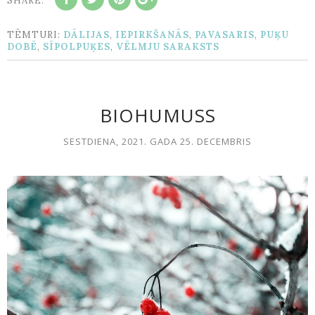
SHARE:
TĒMTURI:
DĀLIJAS
,
IEPIRKŠANĀS
,
PAVASARIS
,
PUĶU
DOBĒ
,
SĪPOLPUĶES
,
VĒLMJU SARAKSTS
BIOHUMUSS
SESTDIENA, 2021. GADA 25. DECEMBRIS