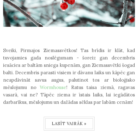
Sveiki, Pirmajos Ziemassvētkos! Tas brīdis ir klāt, kad
tuvojamies gada noslēgumam - šoreiz gan decembris
iesācies ar baltām sniega kupenām, gan Ziemassvētki šogad
balti. Decembris parasti visiem ir dāvanu laiks un kāpēc gan
neapdāvināt savus augus, palutinot tos ar bioloģisko
mēslojumu no
Wormhouse
! Ratus taisa ziemā, ragavas
vasarā, vai ne? Tāpēc ziema ir īstais laiks, lai iegādātos
darbarīkus, mēslojumu un dažādas sēklas par labām cenām!
LASĪT VAIRĀK »