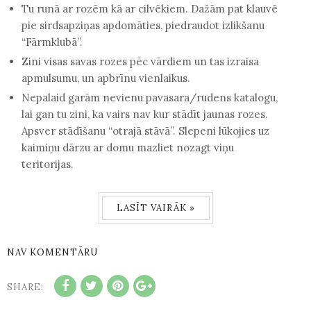
Tu runā ar rozēm kā ar cilvēkiem. Dažām pat klauvē
pie sirdsapziņas apdomāties, piedraudot izlikšanu
“Fārmklubā”.
Zini visas savas rozes pēc vārdiem un tas izraisa
apmulsumu, un apbrīnu vienlaikus.
Nepalaid garām nevienu pavasara/rudens katalogu,
lai gan tu zini, ka vairs nav kur stādīt jaunas rozes.
Apsver stādīšanu “otrajā stāvā”. Slepeni lūkojies uz
kaimiņu dārzu ar domu mazliet nozagt viņu
teritorijas.
LASĪT VAIRĀK »
NAV KOMENTĀRU
SHARE: