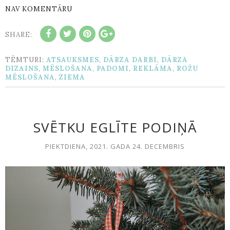
NAV KOMENTĀRU
SHARE:
TĒMTURI:
ATSAUKSMES
,
DĀRZA DARBI
,
DĀRZA
DIZAINS
,
MĒSLOŠANA
,
PADOMI
,
REKLĀMA
,
ROŽU
MĒSLOŠANA
,
ZIEMA
SVĒTKU EGLĪTE PODIŅĀ
PIEKTDIENA, 2021. GADA 24. DECEMBRIS