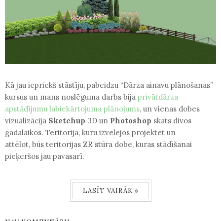
Kā jau iepriekš stāstīju, pabeidzu
“Dārza ainavu plānošanas”
kursus un mans noslēguma darbs bija
privātdārza
apstādījumu labiekārtojuma plānojums
, un vienas dobes
vizualizācija
Sketchup
3D un
Photoshop
skats divos
gadalaikos.
Teritorija, kuru izvēlējos projektēt un
attēlot,
būs teritorijas ZR stūra dobe, kuras stādīšanai
pieķeršos jau pavasarī.
LASĪT VAIRĀK »