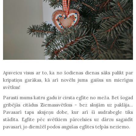
Apsveicu visus ar to, ka no šodienas dienas sāks palikt par
kripatiņu garākas, kā arī novēlu jums gaišus un mierīgus
svētkus!
Parasti mums katru gadu ir cirsta eglīte no meža. Bet šogad
gribējās citādus Ziemassvētkus - bez skujām uz paklāja...
Pavasarī taps skujeņu dobe, kur arī šī sudrabegle tiks
stādīta. Eglīte pēc svētkiem pārcelsies uz dārzu sagaidīt
pavasarī, jo diemžēl podos augušas eglītes telpās neziemo.