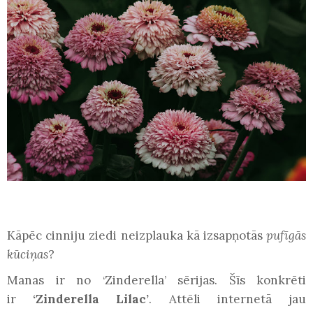
Kāpēc cinniju ziedi neizplauka kā izsapņotās
pufīgās
kūciņas
?
Manas ir no
Zinderella
sērijas. Šīs konkrēti
‘
’
ir
Zinderella Lilac
. Attēli internetā jau
‘
’