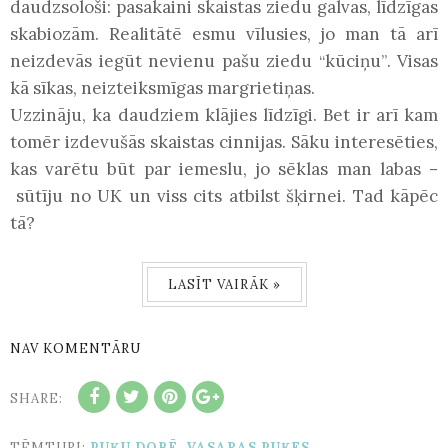
daudzsološi: pasakaini skaistas ziedu galvas, līdzīgas
skabiozām. Realitātē esmu vīlusies, jo man tā arī
neizdevās iegūt nevienu pašu ziedu
kūciņu
. Visas
“
”
kā sīkas, neizteiksmīgas margrietiņas.
Uzzināju, ka daudziem klājies līdzīgi. Bet ir arī kam
tomēr izdevušās skaistas cinnijas. Sāku interesēties,
kas varētu būt par iemeslu, jo sēklas man labas
–
sūtīju no UK un viss cits atbilst šķirnei. Tad kāpēc
tā?
LASĪT VAIRĀK »
NAV KOMENTĀRU
SHARE:
TĒMTURI:
PUĶU DOBĒ
,
VASARAS PUĶES