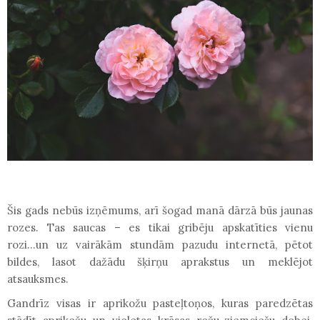
Šis gads nebūs izņēmums, arī šogad manā dārzā būs jaunas
rozes. Tas saucas – es tikai gribēju apskatīties vienu
rozi...un uz vairākām stundām pazudu internetā, pētot
bildes, lasot dažādu šķirņu aprakstus un meklējot
atsauksmes.
Gandrīz visas ir aprikožu pasteļtoņos, kuras paredzētas