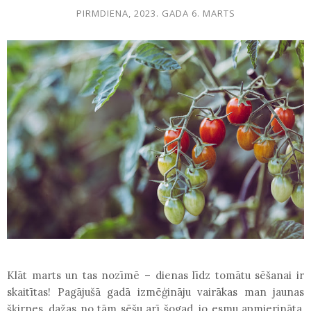
PIRMDIENA, 2023. GADA 6. MARTS
Klāt marts un tas nozīmē – dienas līdz tomātu sēšanai ir
skaitītas! Pagājušā gadā izmēģināju vairākas man jaunas
šķirnes, dažas no tām sēšu arī šogad, jo esmu apmierināta,