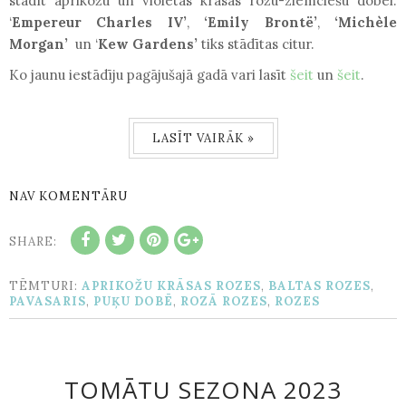
stādīt aprikožu un violetas krāsas rožu-ziemciešu dobei.
‘
Empereur Charles IV
’
,
‘Emily Brontë’
,
‘Michèle
Morgan’
un ‘
Kew Gardens
’
tiks stādītas citur.
Ko jaunu iestādīju pagājušajā gadā vari lasīt
šeit
un
šeit
.
LASĪT VAIRĀK »
NAV KOMENTĀRU
SHARE:
TĒMTURI:
APRIKOŽU KRĀSAS ROZES
,
BALTAS ROZES
,
PAVASARIS
,
PUĶU DOBĒ
,
ROZĀ ROZES
,
ROZES
TOMĀTU SEZONA 2023