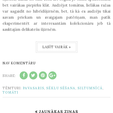
bet vairākas piepirku klāt. Audzējot tomātus, lielākas ražas
var sagaidīt no hibrīdšķirnēm, bet, tā kā es audzēju tikai
savam priekam un svaigajam patēriņam, man patīk
eksperimentēt ar interesantām kolekcionāru jeb tā
sauktajām delikatešu šķirnēm.
LASĪT VAIRĀK »
NAV KOMENTĀRU
SHARE:
TĒMTURI:
PAVASARIS
,
SĒKLU SĒŠANA
,
SILTUMNĪCĀ
,
TOMĀTI
JAUNĀKAS ZIŅAS