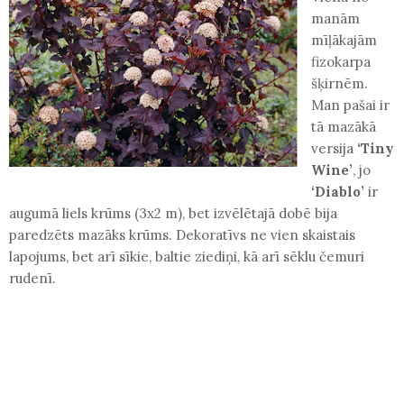
manām
mīļākajām
fizokarpa
šķirnēm.
Man pašai ir
tā mazākā
versija
‘Tiny
Wine’
, jo
‘Diablo’
ir
augumā liels krūms (3x2 m), bet izvēlētajā dobē bija
paredzēts mazāks krūms. Dekoratīvs ne vien skaistais
lapojums, bet arī sīkie, baltie ziediņi, kā arī sēklu čemuri
rudenī.