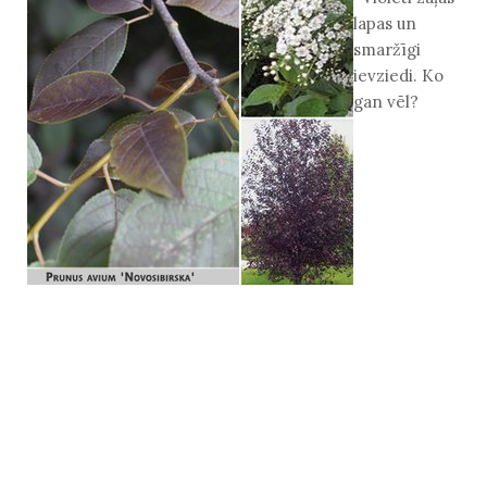
lapas un
smaržīgi
ievziedi. Ko
gan vēl?