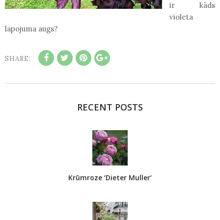
ir kāds
violeta
lapojuma augs?
SHARE:
RECENT POSTS
Krūmroze ‘Dieter Muller’