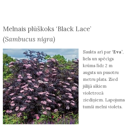
Melnais plūškoks ‘Black Lace’
(Sambucus nigra)
Saukts arī par
‘Eva’
,
liels un spēcīgs
krūms līdz 2 m
augsts un pusotru
metru plats. Zied
jūlijā sīkiem
violetrozā
ziediņiem. Lapojums
tumši melni violets.