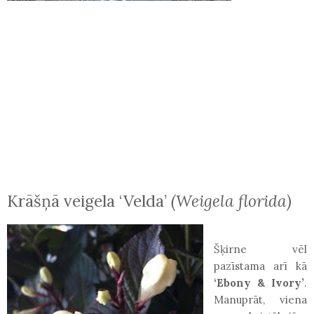
Krāšņā veigela ‘Velda’
(Weigela florida)
Šķirne vēl
pazīstama arī kā
‘Ebony & Ivory’
.
Manuprāt, viena