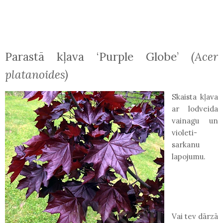
Parastā kļava ‘Purple Globe’
(Acer
platanoides)
Skaista kļava
ar lodveida
vainagu un
violeti-
sarkanu
lapojumu.
Vai tev dārzā