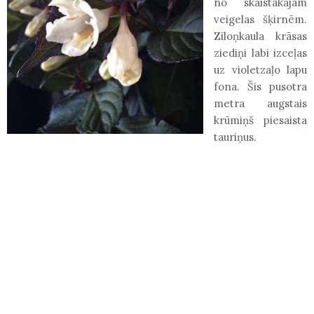
no skaistākajām
veigelas šķirnēm.
Ziloņkaula krāsas
ziediņi labi izceļas
uz violetzaļo lapu
fona. Šis pusotra
metra augstais
krūmiņš piesaista
tauriņus.