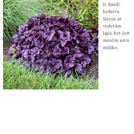
Ir daudz
heihēru
šķirņu ar
violetām
lapā, bet šeit
minēšu savu
mīļāko.