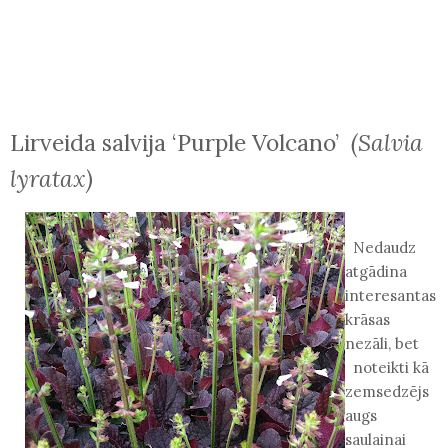
Lirveida salvija ‘Purple Volcano’
(Salvia
lyratax)
Nedaudz
atgādina
interesantas
krāsas
nezāli, bet
noteikti kā
zemsedzējs
augs
saulainai