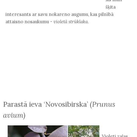
šķita
interesants ar savu nokareno augumu, kas pilnībā
attaisno nosaukumu -
violetā strūklaka
.
Parastā ieva ‘Novosibirska’
(Prunus
avium)
Violeti zaļas