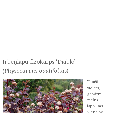
Irbeņlapu fizokarps ‘Diablo’
(Physocarpus opulifolius)
Tumši
violets,
gandrīz
melns
lapojums.
Viena no