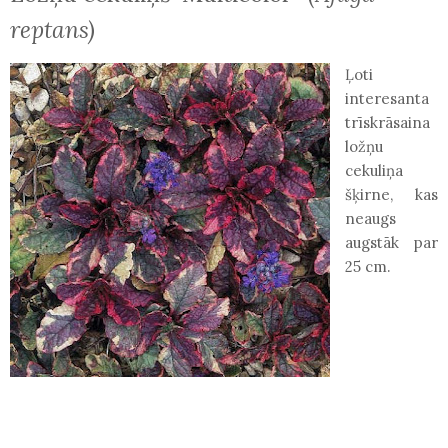
reptans)
Ļoti
interesanta
trīskrāsaina
ložņu
cekuliņa
šķirne, kas
neaugs
augstāk par
25 cm.