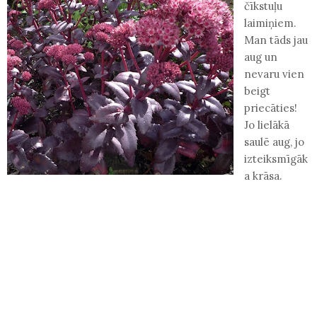
čīkstuļu
laimiņiem.
Man tāds jau
aug un
nevaru vien
beigt
priecāties!
Jo lielākā
saulē aug, jo
izteiksmīgāk
a krāsa.