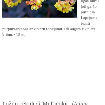
ogas, kuras
ļoti garšo
putniem.
Lapojums
tumši
purpursarkanas ar violetu tonējumu. Cik augsts, tik plats
krūms - 1.5 m.
Ložņu cekuliņš ‘Multicolor’
(Ajuga