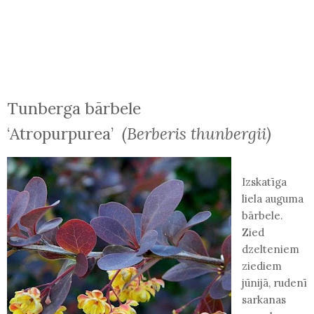
Tunberga bārbele
‘Atropurpurea’
(Berberis thunbergii)
Izskatīga
liela auguma
bārbele.
Zied
dzelteniem
ziediem
jūnijā, rudenī
sarkanas