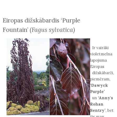
Eiropas dižskābardis ‘Purple
Fountain’
(Fagus sylvatica)
Ir vairāki
violetmelna
lapojuma
Eiropas
dižskābarži,
piemēram,
‘Dawyck
Purple’
un
‘Anny's
Rohan
Sentry’
, bet
šis man