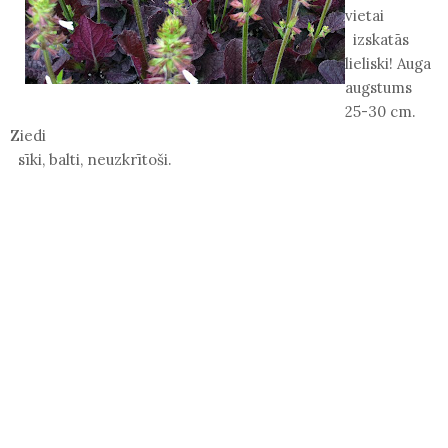
vietai
izskatās
lieliski! Auga
augstums
25-30 cm.
Ziedi
sīki, balti, neuzkrītoši.