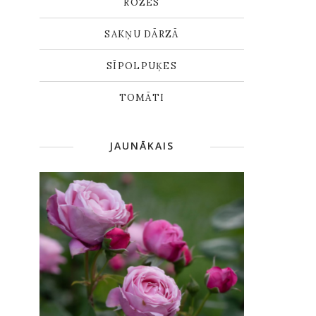
ROZES
SAKŅU DĀRZĀ
SĪPOLPUĶES
TOMĀTI
JAUNĀKAIS