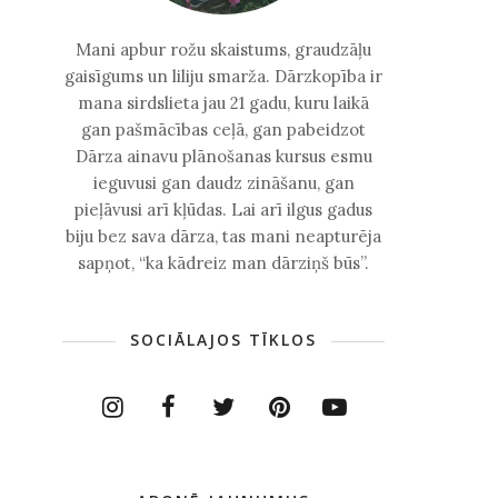
Mani apbur rožu skaistums, graudzāļu
gaisīgums un liliju smarža. Dārzkopība ir
mana sirdslieta jau 21 gadu, kuru laikā
gan pašmācības ceļā, gan pabeidzot
Dārza ainavu plānošanas kursus esmu
ieguvusi gan daudz zināšanu, gan
pieļāvusi arī kļūdas. Lai arī ilgus gadus
biju bez sava dārza, tas mani neapturēja
sapņot, “ka kādreiz man dārziņš būs”.
SOCIĀLAJOS TĪKLOS