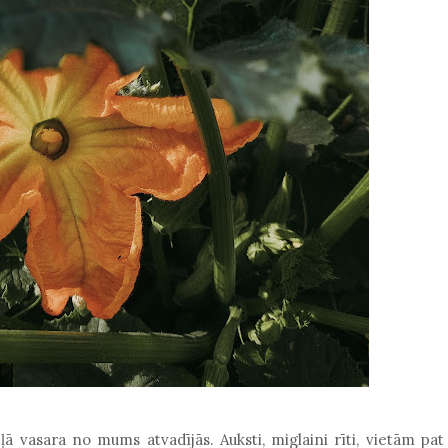
ā vasara no mums atvadījās. Auksti, miglaini rīti, vietām pat