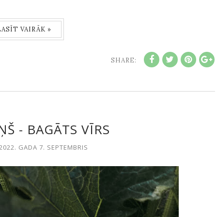
LASĪT VAIRĀK »
SHARE:
Š - BAGĀTS VĪRS
2022. GADA 7. SEPTEMBRIS