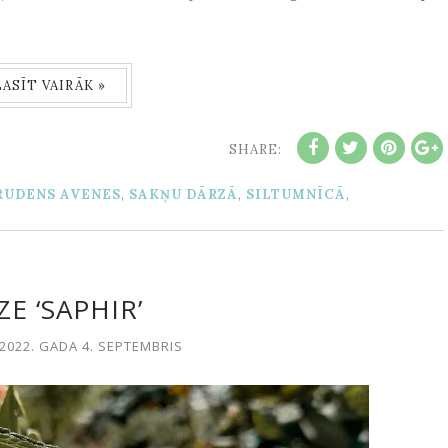
LASĪT VAIRĀK »
SHARE:
RUDENS AVENES
,
SAKŅU DĀRZĀ
,
SILTUMNĪCĀ
,
E ‘SAPHIR’
2022. GADA 4. SEPTEMBRIS