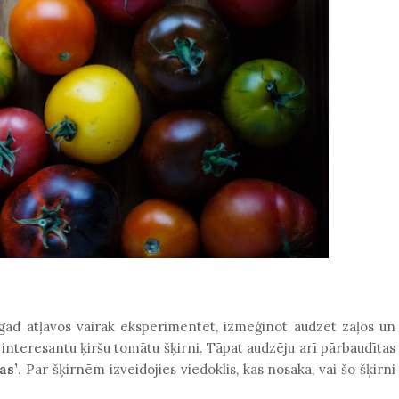
d atļāvos vairāk eksperimentēt, izmēģinot audzēt zaļos un
interesantu ķiršu tomātu šķirni. Tāpat audzēju arī pārbaudītas
as
’
. Par šķirnēm izveidojies viedoklis, kas nosaka, vai šo šķirni