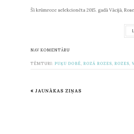
Šī krūmroze selekcionēta 2015. gadā Vācijā, Ros
NAV KOMENTĀRU
TĒMTURI:
PUĶU DOBĒ
,
ROZĀ ROZES
,
ROZES
,
JAUNĀKAS ZIŅAS