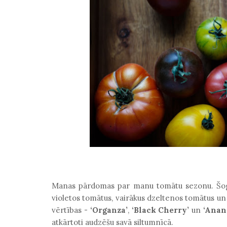
Manas pārdomas par manu tomātu sezonu. Šoga
violetos tomātus, vairākus dzeltenos tomātus un 
vērtības -
‘
Organza’
,
‘
Black Cherry
’
un
‘
Anan
atkārtoti audzēšu savā siltumnīcā.