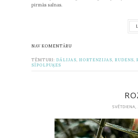
pirmās salnas.
NAV KOMENTĀRU
TĒMTURI:
DĀLIJAS
,
HORTENZIJAS
,
RUDENS
,
SĪPOLPUĶES
ROZ
SVĒTDIENA, 