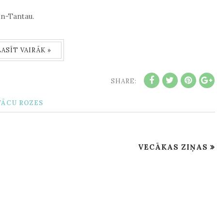
en-Tantau.
LASĪT VAIRĀK »
SHARE:
VĀCU ROZES
VECĀKAS ZIŅAS